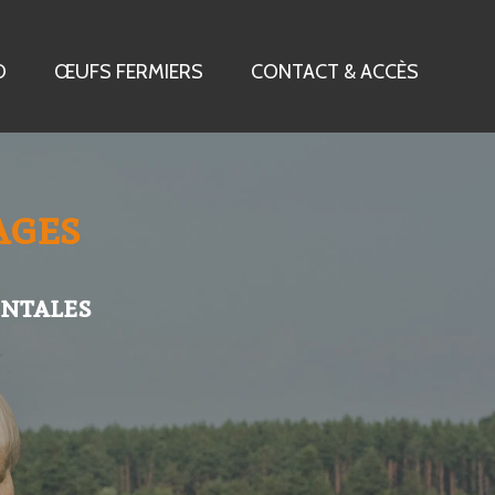
O
ŒUFS FERMIERS
CONTACT & ACCÈS
ages
entales