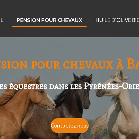
IL
PENSION POUR CHEVAUX
HUILE D’OLIVE BI
sion pour chevaux à B
es équestres dans les Pyrénées-Ori
Contactez nous