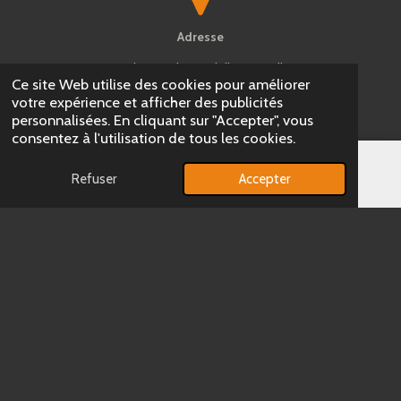
Adresse
810 chemin de Candell Dimoselles
Ce site Web utilise des cookies pour améliorer
66670 Bages
votre expérience et afficher des publicités
personnalisées. En cliquant sur "Accepter", vous
consentez à l'utilisation de tous les cookies.
Refuser
Accepter
E-mail
Téléphone
Téléphone
Mylène :
06 24 44 83 06
Salvador :
06 09 56 76 53
E-mail
domaine.de.la.taniere.66@gmail.com